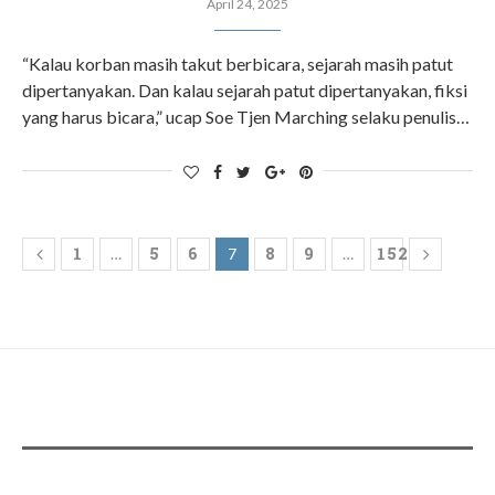
April 24, 2025
“Kalau korban masih takut berbicara, sejarah masih patut
dipertanyakan. Dan kalau sejarah patut dipertanyakan, fiksi
yang harus bicara,” ucap Soe Tjen Marching selaku penulis…
1
5
6
8
9
152
…
7
…
ADS