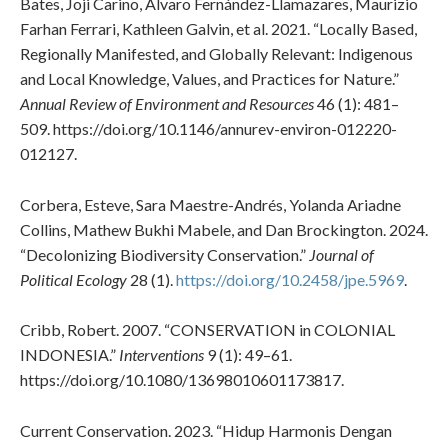
Bates, Joji Carino, Álvaro Fernández-Llamazares, Maurizio
Farhan Ferrari, Kathleen Galvin, et al. 2021. “Locally Based,
Regionally Manifested, and Globally Relevant: Indigenous
and Local Knowledge, Values, and Practices for Nature.”
Annual Review of Environment and Resources
46 (1): 481–
509. https://doi.org/10.1146/annurev-environ-012220-
012127.
Corbera, Esteve, Sara Maestre-Andrés, Yolanda Ariadne
Collins, Mathew Bukhi Mabele, and Dan Brockington. 2024.
“Decolonizing Biodiversity Conservation.”
Journal of
Political Ecology
28 (1).
https://doi.org/10.2458/jpe.5969
.
Cribb, Robert. 2007. “CONSERVATION in COLONIAL
INDONESIA.”
Interventions
9 (1): 49–61.
https://doi.org/10.1080/13698010601173817.
Current Conservation. 2023. “Hidup Harmonis Dengan