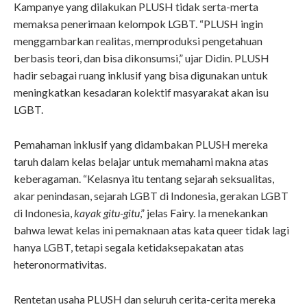
Kampanye yang dilakukan PLUSH tidak serta-merta
memaksa penerimaan kelompok LGBT. “PLUSH ingin
menggambarkan realitas, memproduksi pengetahuan
berbasis teori, dan bisa dikonsumsi,” ujar Didin. PLUSH
hadir sebagai ruang inklusif yang bisa digunakan untuk
meningkatkan kesadaran kolektif masyarakat akan isu
LGBT.
Pemahaman inklusif yang didambakan PLUSH mereka
taruh dalam kelas belajar untuk memahami makna atas
keberagaman. “Kelasnya itu tentang sejarah seksualitas,
akar penindasan, sejarah LGBT di Indonesia, gerakan LGBT
di Indonesia,
kayak gitu-gitu
,” jelas Fairy. Ia menekankan
bahwa lewat kelas ini pemaknaan atas kata queer tidak lagi
hanya LGBT, tetapi segala ketidaksepakatan atas
heteronormativitas.
Rentetan usaha PLUSH dan seluruh cerita-cerita mereka