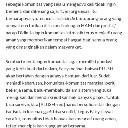
sebagai komunitas yang selalu mengadvokasi tidak ingin
berhenti dan dikenang saja. “Dari organisasi itu
berharapnya, ya, muncul
circle-circle
baru, orang-orang yang
punya ketertarikan di isu perlindungan HAM dan politik,”
harap Didin. Ia ingin komunitas ini masih terus menjadi ruang
aman yang memberikan tempat hangat bagi semua orang
yang dimarginalkan dalam masyarakat.
Sembari membangun komunitas agar memiliki pondasi
yang lebih kuat dari dalam, Fairy melihat bahwa PLUSH
akan bertahan dengan adanya bantuan dari luar. Sudah
menjadi keharusan, komunitas-komunitas marginal perlu
bekerja sama, bahu-membahu dalam sistem yang suka
merugikan dan mendiskreditkan hak banyak pihak. “Untuk
bisa survive, kita [PLUSH-red] harus bersolidaritas dengan
isu-isu lain karena
nggak
bisa sendiri,” tegas Fairy. Lewat
cara ini, komunitas tidak hanya akan mencari ruang aman,
tetapi menciptakan ruang aman bersama.