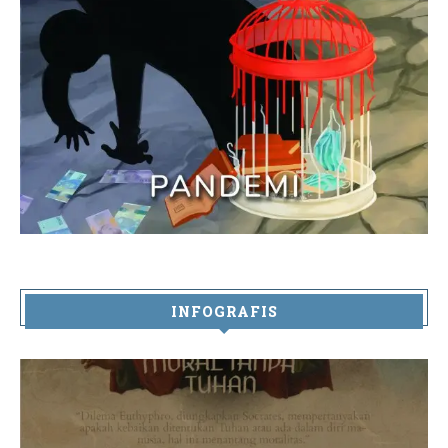
INFOGRAFIS