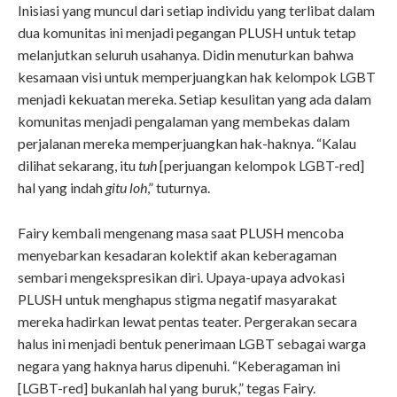
Inisiasi yang muncul dari setiap individu yang terlibat dalam
dua komunitas ini menjadi pegangan PLUSH untuk tetap
melanjutkan seluruh usahanya. Didin menuturkan bahwa
kesamaan visi untuk memperjuangkan hak kelompok LGBT
menjadi kekuatan mereka. Setiap kesulitan yang ada dalam
komunitas menjadi pengalaman yang membekas dalam
perjalanan mereka memperjuangkan hak-haknya. “Kalau
dilihat sekarang, itu
tuh
[perjuangan kelompok LGBT-red]
hal yang indah
gitu loh
,” tuturnya.
Fairy kembali mengenang masa saat PLUSH mencoba
menyebarkan kesadaran kolektif akan keberagaman
sembari mengekspresikan diri. Upaya-upaya advokasi
PLUSH untuk menghapus stigma negatif masyarakat
mereka hadirkan lewat pentas teater. Pergerakan secara
halus ini menjadi bentuk penerimaan LGBT sebagai warga
negara yang haknya harus dipenuhi. “Keberagaman ini
[LGBT-red] bukanlah hal yang buruk,” tegas Fairy.