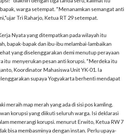
psi!” diakhiri dengan tiga tanda seru, kalimat itu
-bapak, warga setempat. “Menanamkan semangat anti
ni,”ujar Tri Raharjo, Ketua RT 29 setempat.
erja Nyata yang ditempatkan pada wilayah itu
ah, bapak-bapak dan ibu-ibu melambai-lambaikan
n sehat yang diselenggarakan demi menutup perayaan
 itu menyerukan pesan anti korupsi. “Merdeka itu
janto, Koordinator Mahasiswa Unit YK-01. Ia
eselenggarakan supaya Yogyakarta berhenti mendapat
ki meraih map merah yang ada di sisi pos kamling.
an korupsi yang diikuti seluruh warga. Isi deklarasi
lam memerangi korupsi. menurut Erwito, Ketua RW 7
tidak bisa membasminya dengan instan. Perlu upaya-