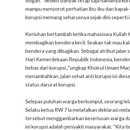
slogan. “Sedikit banyak tetap saja namanya koru
mampu menyorot perhatian ibu-ibu dan bapak
korupsi memang seharusnya sejak dini seperti i
Keriuhan bertambah ketika mahasiswa Kuliah K
membagikan bendera kecil. Seakan tak mau kal
bendera yang dibagikan. Sebagai atribut jala
Hari Kemerdekaan Republik Indonesia, bendera
bebas dari korupsi.,”ungkap Khoirul Umam Mar
menambahkan, jalan sehat anti korupsi ini di
status darurat korupsi.
Selepas puluhan warga berkumpul, seorang lela
Selaku ketua RW 7 ia melafalkan deklarasi melaw
tersebut menggambarkan keseriusan warga da
ini korupsi adalah penyakit masyarakat. “Kita 