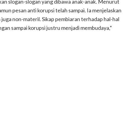
kan slogan-slogan yang dibawa anak-anak. Menurut
mun pesan anti korupsi telah sampai. Ia menjelaskan
juga non-materil. Sikap pembiaran terhadap hal-hal
ngan sampai korupsi justru menjadi membudaya,”
Menyambut Coming Out Age
ntin bonbin
dengan Berubah Menjadi
Panda