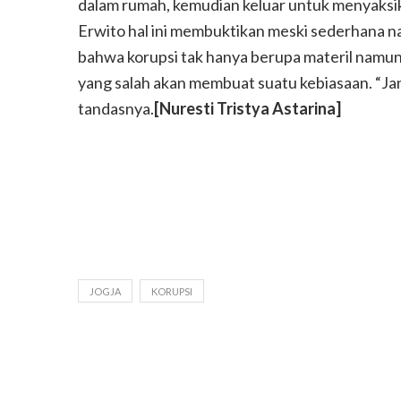
dalam rumah, kemudian keluar untuk menyaksi
Erwito hal ini membuktikan meski sederhana na
bahwa korupsi tak hanya berupa materil namun 
yang salah akan membuat suatu kebiasaan. “Ja
tandasnya.
[Nuresti Tristya Astarina]
ebut Gunungkidul
Yu Par, Legenda Ka
JOGJA
KORUPSI