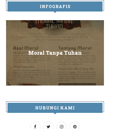
INFOGRAFIS
Sa
Moral Tanpa Tuhan
HUBUNGI KAMI