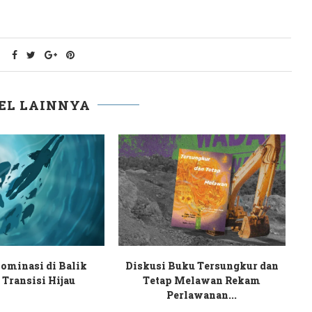
EL LAINNYA
Akademika Fisipol
Bara Akar Rumput Aksi Gejayan
GM Ambil Sikap
Tantang Kesewenangan Rezim...
Y
Tegas...